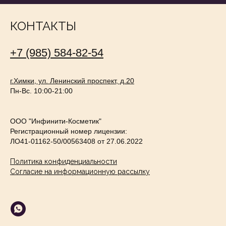
Сайт использует cookie-файлы, чтобы
сделать ваше пребывание на нём
КОНТАКТЫ
максимально удобным. Ознакомьтесь
с
политикой конфиденциальности
+7 (985) 584-82-54
Принять
г.Химки, ул. Ленинский проспект, д.20
Пн-Вс. 10:00-21:00
ООО "Инфинити-Косметик"
Регистрационный номер лицензии:
ЛО41-01162-50/00563408 от 27.06.2022
Политика конфиденциальности
Согласие на информационную рассылку