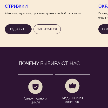
СТРИЖКИ
ОКР
Женские, мужские, детские стрижки любой сложности
Все ви
окраши
ПОДРОБНЕЕ
ЗАПИСАТЬСЯ
ПО
ПОЧЕМУ ВЫБИРАЮТ НАС
Медицинская
Салон полного
лицензия
цикла