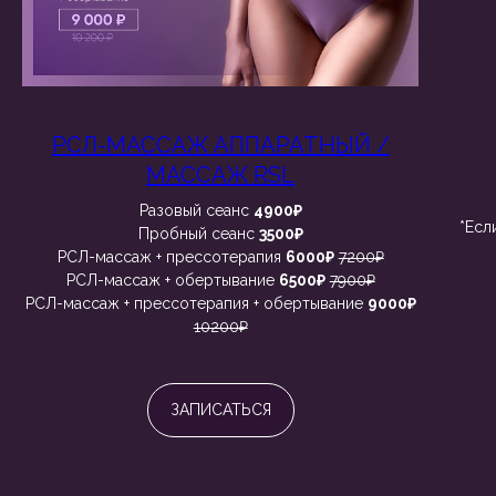
РСЛ-МАССАЖ АППАРАТНЫЙ /
МАССАЖ RSL
Разовый сеанс
4900₽
*Есл
Пробный сеанс
3500₽
РСЛ-массаж + прессотерапия
6000₽
7200₽
РСЛ-массаж + обертывание
6500₽
7900₽
РСЛ-массаж + прессотерапия + обертывание
9000₽
10200₽
ЗАПИСАТЬСЯ