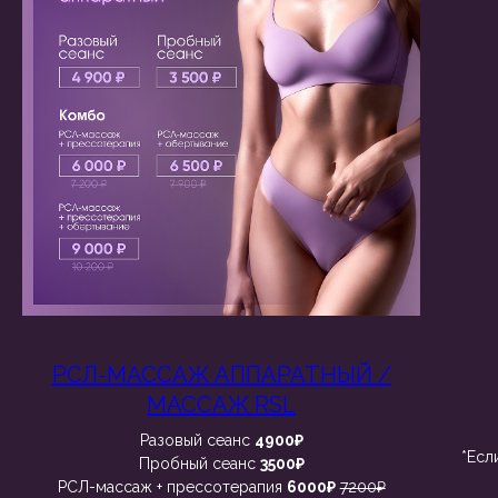
РСЛ-МАССАЖ АППАРАТНЫЙ /
МАССАЖ RSL
Разовый сеанс
4900₽
*Есл
Пробный сеанс
3500₽
РСЛ-массаж + прессотерапия
6000₽
7200₽