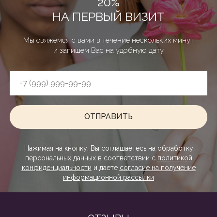
20%
НА ПЕРВЫЙ ВИЗИТ
Мы свяжемся с вами в течение нескольких минут
и запишем Вас на удобную дату
ОТПРАВИТЬ
Сайт использует cookie-файлы, чтобы
сделать ваше пребывание на нём
максимально удобным. Ознакомьтесь
Нажимая на кнопку, Вы соглашаетесь на обработку
с
политикой конфиденциальности
персональных данных в соответствии с
политикой
конфиденциальности
и даете
согласие на получение
информационной рассылки
Принять