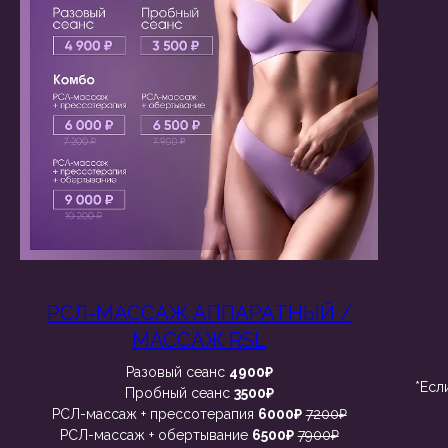
РСЛ-МАССАЖ АППАРАТНЫЙ /
МАССАЖ RSL
Разовый сеанс
4900₽
*Есл
Пробный сеанс
3500₽
РСЛ-массаж + прессотерапия
6000₽
7200₽
РСЛ-массаж + обертывание
6500₽
7900₽